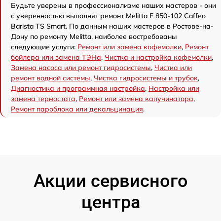
Будьте уверены в профессионализме наших мастеров - они
с уверенностью выполнят ремонт Melitta F 850-102 Caffeo
Barista TS Smart. По данным наших мастеров в Ростове-на-
Дону по ремонту Melitta, наиболее востребованы
следующие услуги:
Ремонт или замена кофемолки
,
Ремонт
бойлера или замена ТЭНа
,
Чистка и настройка кофемолки
,
Замена насоса или ремонт гидросистемы
,
Чистка или
ремонт водной системы
,
Чистка гидросистемы и трубок
,
Диагностика и программная настройка
,
Настройка или
замена термостата
,
Ремонт или замена капучинатора
,
Ремонт пароблока или декальцинация
.
Акции сервисного
центра