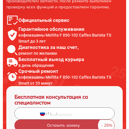
производителем запчасти, после ремонта выполняем
проверку всех функций и предоставляем гарантию.
Официальный сервис
Гарантийное обслуживание
кофемашины Melitta F 850-102 Caffeo Barista TS
Smart до 3 лет
Диагностика за наш счет,
ремонт по желанию
Бесплатный выезд курьера
в день обращения
Срочный ремонт
кофемашины Melitta F 850-102 Caffeo Barista TS
Smart от 35 минут
Бесплатная консультация со
специалистом
Оставить заявку