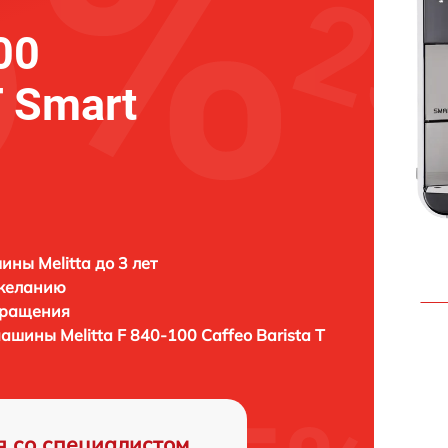
00
T Smart
ны Melitta до 3 лет
 желанию
бращения
емашины
Melitta F 840-100 Caffeo Barista T
я со специалистом