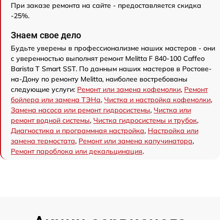
При заказе ремонта на сайте - предоставляется скидка
-25%.
Знаем свое дело
Будьте уверены в профессионализме наших мастеров - они
с уверенностью выполнят ремонт Melitta F 840-100 Caffeo
Barista T Smart SST. По данным наших мастеров в Ростове-
на-Дону по ремонту Melitta, наиболее востребованы
следующие услуги:
Ремонт или замена кофемолки
,
Ремонт
бойлера или замена ТЭНа
,
Чистка и настройка кофемолки
,
Замена насоса или ремонт гидросистемы
,
Чистка или
ремонт водной системы
,
Чистка гидросистемы и трубок
,
Диагностика и программная настройка
,
Настройка или
замена термостата
,
Ремонт или замена капучинатора
,
Ремонт пароблока или декальцинация
.