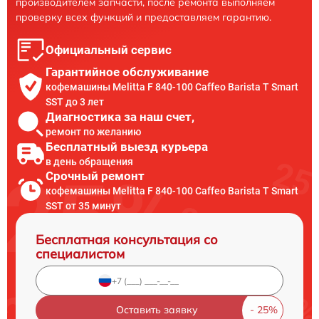
производителем запчасти, после ремонта выполняем
проверку всех функций и предоставляем гарантию.
Официальный сервис
Гарантийное обслуживание
кофемашины Melitta F 840-100 Caffeo Barista T Smart
SST до 3 лет
Диагностика за наш счет,
ремонт по желанию
Бесплатный выезд курьера
в день обращения
Срочный ремонт
кофемашины Melitta F 840-100 Caffeo Barista T Smart
SST от 35 минут
Бесплатная консультация со
специалистом
Оставить заявку