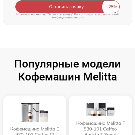
Оставить заявку
Нажимая на кнопку "Оставить заявку" Вы соглашаетесь c
политикой
конфиденциальности
Популярные модели
Кофемашин Melitta
Кофемашина Melitta F
Кофемашина Melitta Е
830-101 Caffeo
970-101 Caffeo CI
Barista T Smart