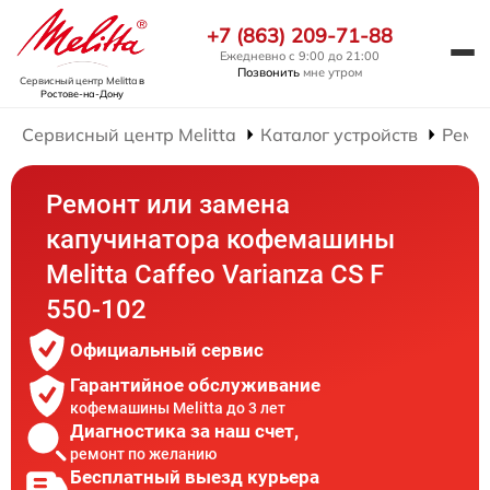
+7 (863) 209-71-88
Ежедневно с 9:00 до 21:00
Позвонить
мне утром
Сервисный центр Melitta
в
Ростове-на-Дону
Сервисный центр Melitta
Каталог устройств
Ремо
Ремонт или замена
капучинатора кофемашины
Melitta Caffeo Varianza CS F
550-102
Официальный сервис
Гарантийное обслуживание
кофемашины Melitta до 3 лет
Диагностика за наш счет,
ремонт по желанию
Бесплатный выезд курьера