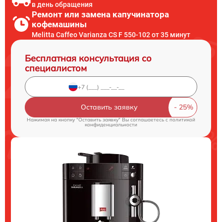
в день обращения
Ремонт или замена капучинатора
кофемашины
Melitta Caffeo Varianza CS F 550-102 от 35 минут
Бесплатная консультация со
специалистом
Оставить заявку
Нажимая на кнопку "Оставить заявку" Вы соглашаетесь c
политикой
конфиденциальности