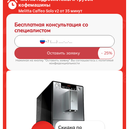
кофемашины
Melitta Caffeo Solo v2 от 35 минут
Бесплатная консультация со
специалистом
Оставить заявку
Нажимая на кнопку "Оставить заявку" Вы соглашаетесь c
политикой
конфиденциальности
Скидка по