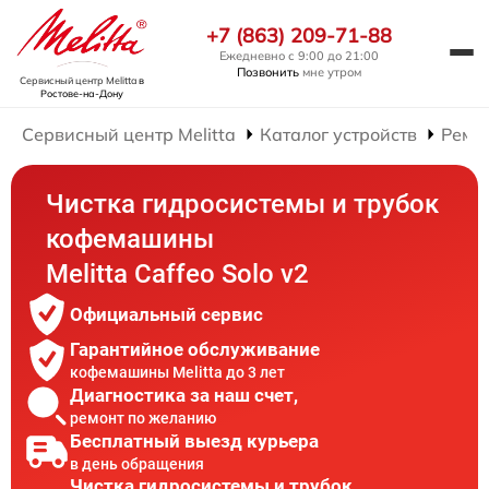
+7 (863) 209-71-88
Ежедневно с 9:00 до 21:00
Позвонить
мне утром
Сервисный центр Melitta
в
Ростове-на-Дону
Сервисный центр Melitta
Каталог устройств
Ремо
Чистка гидросистемы и трубок
кофемашины
Melitta Caffeo Solo v2
Официальный сервис
Гарантийное обслуживание
кофемашины Melitta до 3 лет
Диагностика за наш счет,
ремонт по желанию
Бесплатный выезд курьера
в день обращения
Чистка гидросистемы и трубок