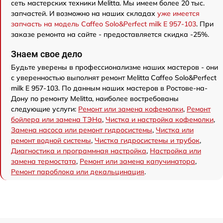
сеть мастерских техники Melitta. Мы имеем более 20 тыс.
запчастей. И возможно на наших складах
уже имеется
запчасть на модель Caffeo Solo&Perfect milk E 957-103
. При
заказе ремонта на сайте - предоставляется скидка -25%.
Знаем свое дело
Будьте уверены в профессионализме наших мастеров - они
с уверенностью выполнят ремонт Melitta Caffeo Solo&Perfect
milk E 957-103. По данным наших мастеров в Ростове-на-
Дону по ремонту Melitta, наиболее востребованы
следующие услуги:
Ремонт или замена кофемолки
,
Ремонт
бойлера или замена ТЭНа
,
Чистка и настройка кофемолки
,
Замена насоса или ремонт гидросистемы
,
Чистка или
ремонт водной системы
,
Чистка гидросистемы и трубок
,
Диагностика и программная настройка
,
Настройка или
замена термостата
,
Ремонт или замена капучинатора
,
Ремонт пароблока или декальцинация
.