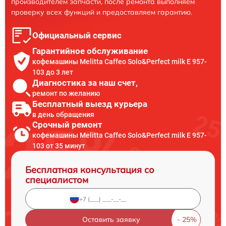
производителем запчасти, после ремонта выполняем
проверку всех функций и предоставляем гарантию.
Официальный сервис
Гарантийное обслуживание
кофемашины Melitta Caffeo Solo&Perfect milk E 957-
103 до 3 лет
Диагностика за наш счет,
ремонт по желанию
Бесплатный выезд курьера
в день обращения
Срочный ремонт
кофемашины Melitta Caffeo Solo&Perfect milk E 957-
103 от 35 минут
Бесплатная консультация со
специалистом
Оставить заявку