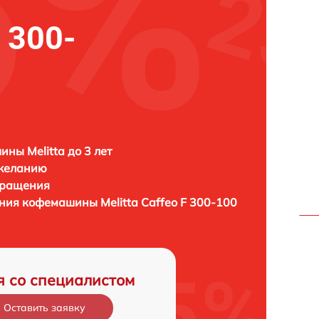
F 300-
ны Melitta до 3 лет
 желанию
бращения
ления кофемашины
Melitta Caffeo F 300-100
я со специалистом
Оставить заявку