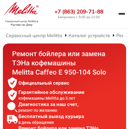
+7 (863) 209-71-88
Ежедневно с 9:00 до 21:00
Сервисный центр Melitta
в
Ростове-на-Дону
Сервисный центр Melitta
Каталог устройств
Ремо
Ремонт бойлера или замена
ТЭНа кофемашины
Melitta Caffeo E 950-104 Solo
Официальный сервис
Гарантийное обслуживание
кофемашины Melitta до 3 лет
Диагностика за наш счет,
ремонт по желанию
Бесплатный выезд курьера
в день обращения
Ремонт бойлера или замена ТЭНа