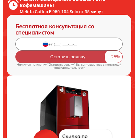
кофемашины
Melitta Caffeo E 950-104 Solo от 35 минут
Бесплатная консультация со
специалистом
Оставить заявку
Нажимая на кнопку "Оставить заявку" Вы соглашаетесь c
политикой
конфиденциальности
Скидка по