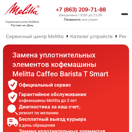
+7 (863) 209-71-88
Ежедневно с 9:00 до 21:00
Позвонить
мне утром
Сервисный центр Melitta
в
Ростове-на-Дону
Сервисный центр Melitta
Каталог устройств
Ремо
Замена уплотнительных
элементов кофемашины
Melitta Caffeo Barista T Smart
Официальный сервис
Гарантийное обслуживание
кофемашины Melitta до 3 лет
Диагностика за наш счет,
ремонт по желанию
Бесплатный выезд курьера
в день обращения
Замена уплотнительных элементов