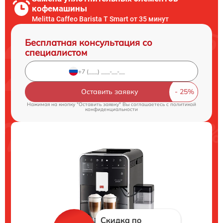
кофемашины
Melitta Caffeo Barista T Smart от 35 минут
Бесплатная консультация со
специалистом
Оставить заявку
Нажимая на кнопку "Оставить заявку" Вы соглашаетесь c
политикой
конфиденциальности
Скидка по