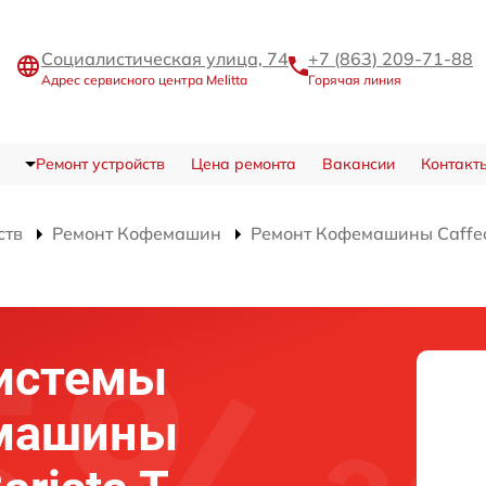
Социалистическая улица, 74
+7 (863) 209-71-88
Адрес сервисного центра Melitta
Горячая линия
Ремонт устройств
Цена ремонта
Вакансии
Контакт
ств
Ремонт Кофемашин
Ремонт Кофемашины Caffeo 
системы
емашины