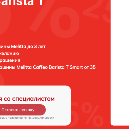
arista T
ны Melitta до 3 лет
 желанию
бращения
емашины
Melitta Caffeo Barista T Smart от 35
я со специалистом
Оставить заявку
есь c
политикой конфиденциальности